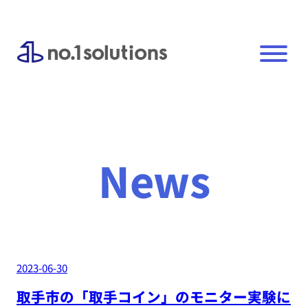
内
容
を
ス
キ
ッ
プ
News
2023-06-30
取手市の「取手コイン」のモニター実験に