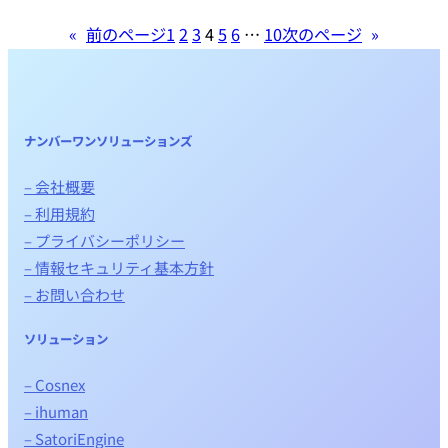
«
前のページ
1
2
3
4
5
6
…
10
次のページ
»
ナンバーワンソリューションズ
– 会社概要
– 利用規約
– プライバシーポリシー
– 情報セキュリティ基本方針
– お問い合わせ
ソリューション
– Cosnex
– ihuman
– SatoriEngine