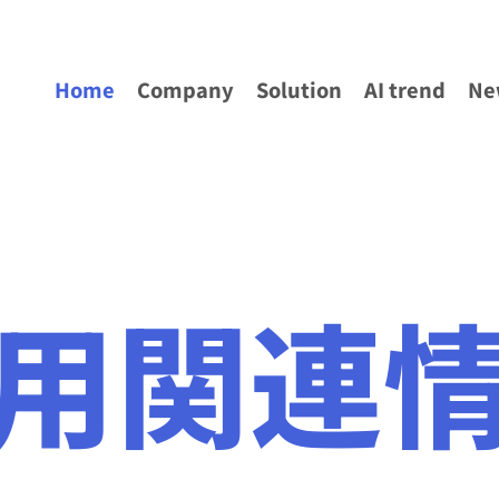
Home
Company
Solution
AI trend
Ne
用関連