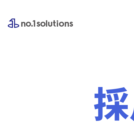
内
容
を
ス
キ
ッ
プ
採