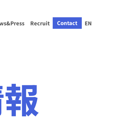
Contact
ws&Press
Recruit
EN
情報