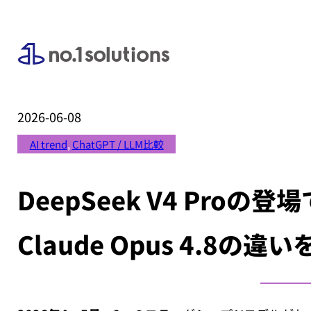
2026-06-08
AI trend
, 
ChatGPT / LLM比較
DeepSeek V4 Proの登場
Claude Opus 4.8の