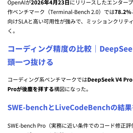
OpenAIが
2026年4月23日
にリリースしたエンター
作ベンチマーク（Terminal-Bench 2.0）では
78.2%
向けSLAと高い可用性が強みで、ミッションクリテ
く。
コーディング精度の比較｜DeepSeek V4
頭一つ抜ける
コーディング系ベンチマークでは
DeepSeek V4 P
Proが後塵を拝する
構図になった。
SWE-benchとLiveCodeBenchの
SWE-bench Pro（実務に近い条件でのコード修正