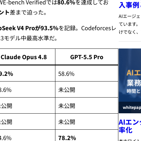
-bench Verifiedでは
80.6%
を達成してお
イント
差まで迫った。
pSeek V4 Proが93.5%
を記録。Codeforcesレ
3モデル中最高水準だ。
Claude Opus 4.8
GPT-5.5 Pro
9.2%
58.6%
8.6%
未公開
未公開
未公開
未公開
未公開
4.6%
78.2%