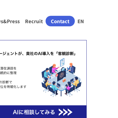
s&Press
Recruit
Contact
EN