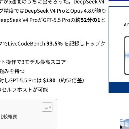
か5週間のうちに出そろった。DeepSeek V4
ング精度ではDeepSeek V4 ProとOpus 4.8が競り
ek V4 ProがGPT-5.5 Proの
約52分の1
と
LiveCodeBench
93.5%
を記録しトップク
ジェント操作で3モデル最高スコア
Aで強みを持つ
しGPT-5.5 Proは
$180
（約52倍差）
企業のセルフホストが可能
roの比較概要