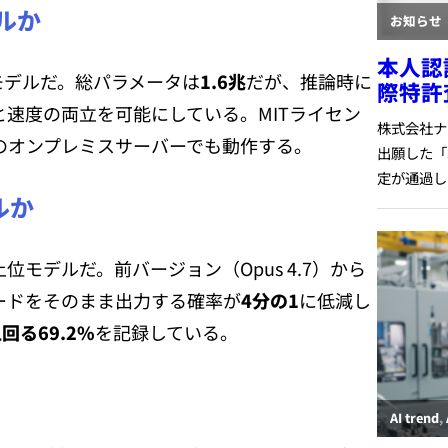
デルか
語モデルだ。総パラメータは
1.6兆
だが、推論時に
速度の両立を可能にしている。MITライセン
企業のオンプレミスサーバーでも動作する。
ルか
位モデルだ。前バージョン（Opus 4.7）から
ードをそのまま出力する確率が
4分の1
に低減し
回る69.2%
を記録している。