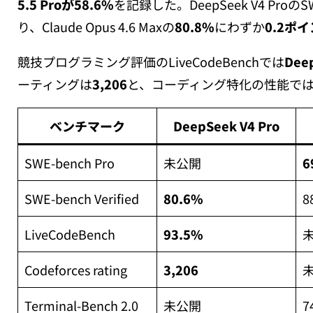
5.5 Proが58.6%
を記録した。DeepSeek V4 ProのSWE
り、Claude Opus 4.6 Maxの
80.8%
にわずか
0.2ポ
競技プログラミング評価のLiveCodeBenchでは
Dee
ーティングは
3,206
と、コーディング特化の性能では
ベンチマーク
DeepSeek V4 Pro
SWE-bench Pro
未公開
6
SWE-bench Verified
80.6%
8
LiveCodeBench
93.5%
Codeforces rating
3,206
Terminal-Bench 2.0
未公開
7