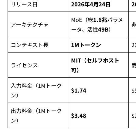
リリース日
2026年4月24日
2
MoE（総
1.6兆
パラメ
アーキテクチャ
ータ、活性
49B
）
コンテキスト長
1Mトークン
2
MIT（セルフホスト
ライセンス
商
可）
入力料金（1Mトーク
$1.74
$
ン）
出力料金（1Mトーク
$3.48
$
ン）