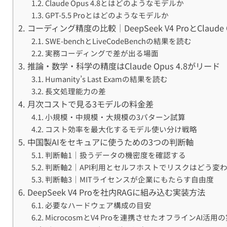
Claude Opus 4.8とはどのようなモデルか
GPT-5.5 Proとはどのようなモデルか
コーディング精度の比較｜DeepSeek V4 ProとClaude
SWE-benchとLiveCodeBenchの結果を読む
実務コーディングで差が出る場面
推論・数学・科学の精度はClaude Opus 4.8がリード
Humanity’s Last Examの結果を読む
長文処理能力の差
月次コストで見る3モデルの料金差
小規模・中規模・大規模の3パターン試算
コスト効率を最大化するモデル使い分け戦略
中国製AIをセキュアに使うための3つの判断軸
判断軸1｜扱うデータの機密度を確認する
判断軸2｜API利用とセルフホストでリスクはどう変
判断軸3｜MITライセンスが企業にもたらす自由度
DeepSeek V4 Proを社内RAGに組み込む実装方法
必要なハードウェア構成の目安
MicrocosmとV4 Proを連携させたオフラインAI活用