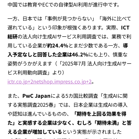
中国では教育やECでの自律型AI利用が進行中です。
一方、日本では「事例が見つからない」「海外に比べて
遅れている」という印象が根強くあります。実際、
ICT
総研
の法人向け生成AIサービス利用調査では、業務で利
用している企業が
約24.4%
とまだ少数である一方、
導
入予定なしと回答した企業は46.2%
にも上り、慎重な
姿勢がうかがえます（「2025年7月 法人向け生成AIサー
ビス利用動向調査」より）
ictr.co.jp+2netshop.impress.co.jp+2
。
また、
PwC Japan
による5カ国比較調査「生成AIに関
する実態調査2025春」では、日本企業は生成AIの導入
や認知は進んでいるものの、
「期待を上回る効果を得
た」と実感する企業は少なく、むしろ「期待未満」と答
える企業が増加している
という実態が示されました