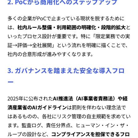
2. PoCから商用化へのステップアップ
多くの企業がPoCで止まっている現状を脱するために
は、
社内ルール整備・利用範囲の明確化・段階的拡大
と
いったプロセス設計が重要です。特に「限定業務での実
証→評価→全社展開」という流れを明確に描くことで、
社内の合意形成が進みやすくなります。
3. ガバナンスを踏まえた安全な導入フロ
ー
2025年に公布された
AI推進法（AI事業者責務法）や経
済産業省のAIガイドライン
は罰則を伴わない理念法で
はあるものの、各社にリスク管理の自主規範を求めてい
ます。監査ログ、責任分界点、ヒューマン・イン・ザ・
ループの設計など、
コンプライアンスを担保できるフロ