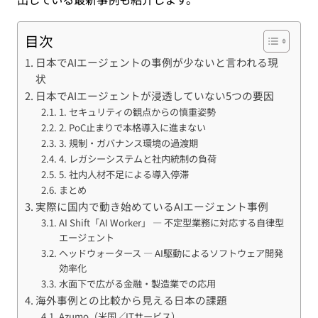
目次
日本でAIエージェントの事例が少ないと言われる現
状
日本でAIエージェントが浸透していない5つの要因
1. セキュリティの観点からの慎重姿勢
2. PoC止まりで本格導入に進まない
3. 規制・ガバナンス環境の過渡期
4. レガシーシステムと社内統制の負荷
5. 社内人材不足による導入停滞
まとめ
実際に国内で動き始めているAIエージェント事例
AI Shift「AI Worker」 ― 不定型業務に対応する自律型
エージェント
ヘッドウォータース ― AI駆動によるソフトウェア開発
効率化
水面下で広がる金融・製造業での応用
海外事例との比較から見える日本の課題
Azumo（米国／ITサービス）