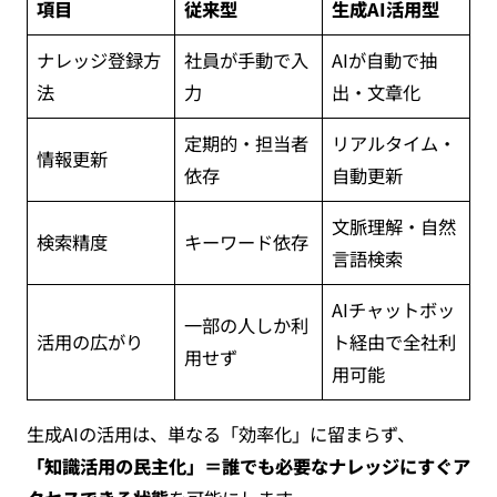
項目
従来型
生成AI活用型
ナレッジ登録方
社員が手動で入
AIが自動で抽
法
力
出・文章化
定期的・担当者
リアルタイム・
情報更新
依存
自動更新
文脈理解・自然
検索精度
キーワード依存
言語検索
AIチャットボッ
一部の人しか利
活用の広がり
ト経由で全社利
用せず
用可能
生成AIの活用は、単なる「効率化」に留まらず、
「知識活用の民主化」＝誰でも必要なナレッジにすぐア