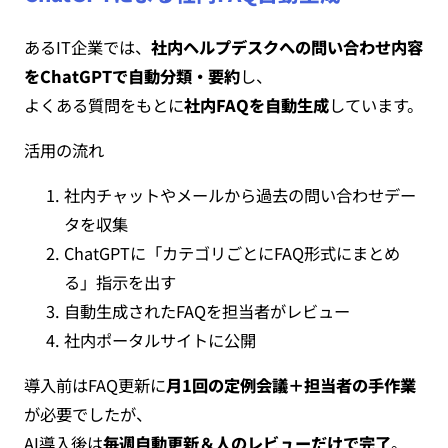
あるIT企業では、
社内ヘルプデスクへの問い合わせ内容
をChatGPTで自動分類・要約
し、
よくある質問をもとに
社内FAQを自動生成
しています。
活用の流れ
社内チャットやメールから過去の問い合わせデー
タを収集
ChatGPTに「カテゴリごとにFAQ形式にまとめ
る」指示を出す
自動生成されたFAQを担当者がレビュー
社内ポータルサイトに公開
導入前はFAQ更新に
月1回の定例会議＋担当者の手作業
が必要でしたが、
AI導入後は
毎週自動更新＆人のレビューだけで完了
。