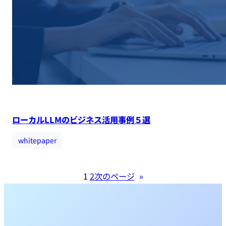
ローカルLLMのビジネス活用事例５選
whitepaper
1
2
次のページ
»