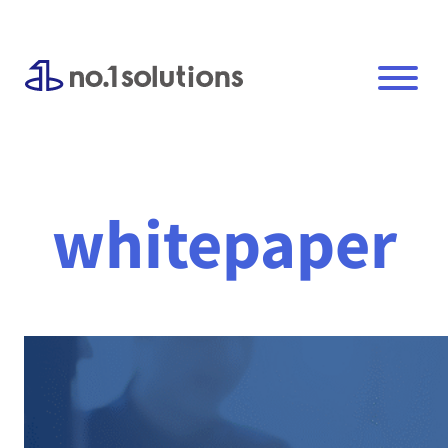
内
容
を
ス
キ
ッ
プ
whitepaper